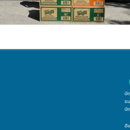
บั
ธน
บั
อี