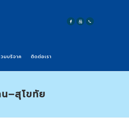
่วมบริจาค
ติดต่อเรา
าน–สุโขทัย