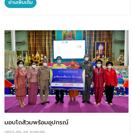
อ่านเพิ่มเติม
มอบโถส้วมพร้อมอุปกรณ์
2022-03-24 11:00:00