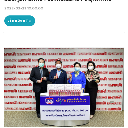
2022-03-21 10:00:00
อ่านเพิ่มเติม