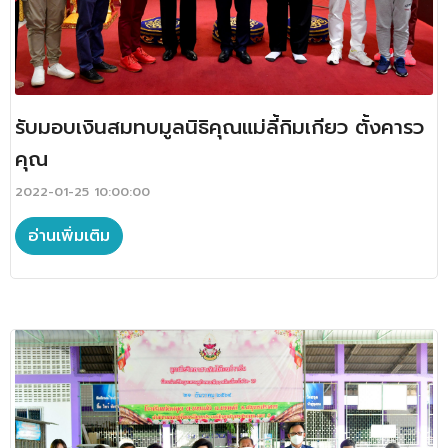
รับมอบเงินสมทบมูลนิธิคุณแม่ลี้กิมเกียว ตั้งคารว
คุณ
2022-01-25 10:00:00
อ่านเพิ่มเติม