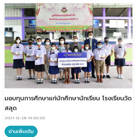
มอบทุนการศึกษาแก่นักศึกษานักเรียน โรงเรียนวัด
สลุด
2021-12-28 14:00:00
อ่านเพิ่มเติม