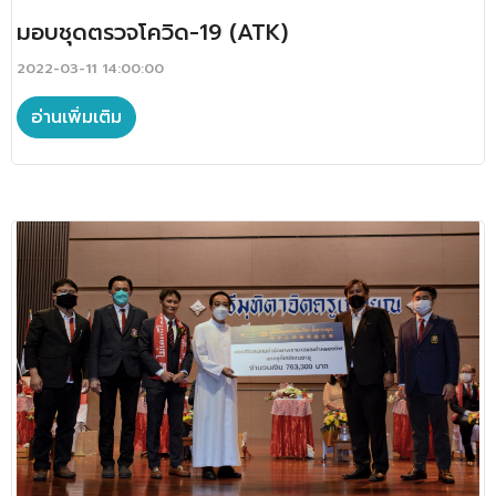
มอบชุดตรวจโควิด-19 (ATK)
2022-03-11 14:00:00
อ่านเพิ่มเติม