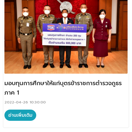
มอบทุนการศึกษาให้แก่บุตรข้าราชการตำรวจภูธร
ภาค 1
2022-04-26 10:30:00
อ่านเพิ่มเติม