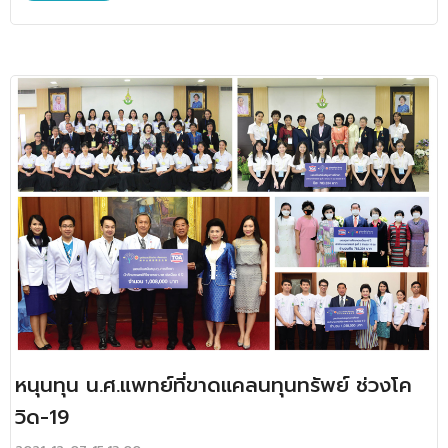
หนุนทุน น.ศ.แพทย์ที่ขาดแคลนทุนทรัพย์ ช่วงโค
วิด-19