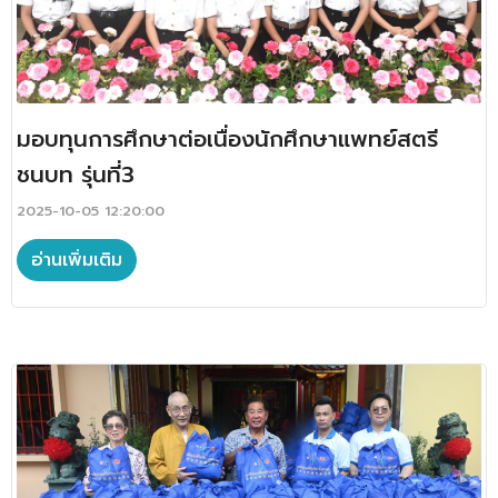
มอบทุนการศึกษาต่อเนื่องนักศึกษาแพทย์สตรี
ชนบท รุ่นที่3
2025-10-05 12:20:00
อ่านเพิ่มเติม