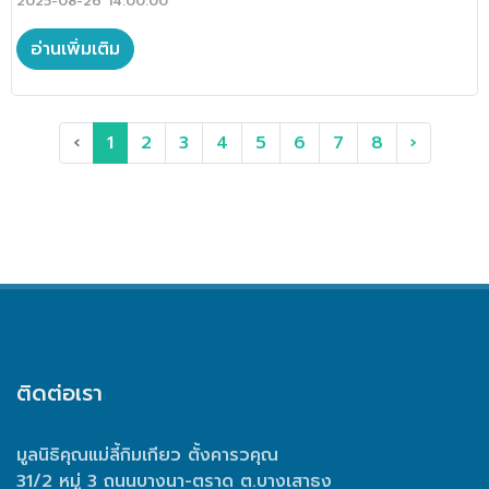
2025-08-26 14:00:00
อ่านเพิ่มเติม
‹
1
2
3
4
5
6
7
8
›
ติดต่อเรา
มูลนิธิคุณแม่ลี้กิมเกียว ตั้งคารวคุณ
31/2 หมู่ 3 ถนนบางนา-ตราด ต.บางเสาธง