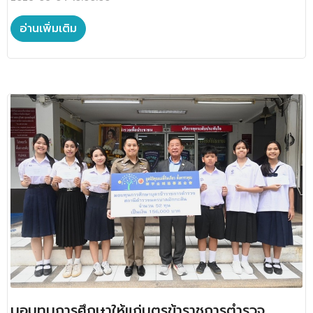
อ่านเพิ่มเติม
มอบทุนการศึกษาให้แก่บุตรข้าราชการตำรวจ