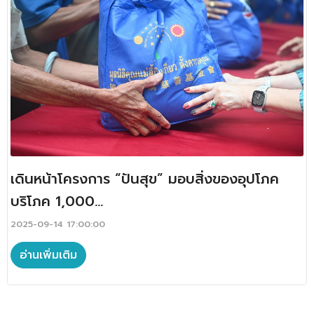
เดินหน้าโครงการ “ปันสุข” มอบสิ่งของอุปโภค
บริโภค 1,000...
2025-09-14 17:00:00
อ่านเพิ่มเติม