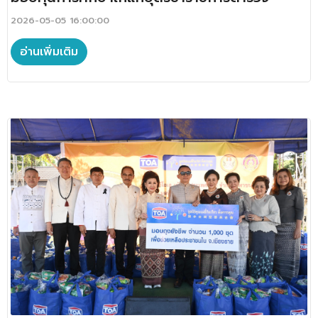
2026-05-05 16:00:00
อ่านเพิ่มเติม