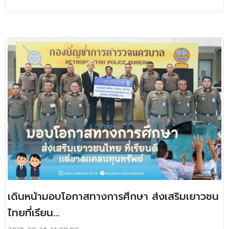
เดินหน้ามอบโอกาสทางการศึกษา ส่งเสริมเยาวชน
ไทยที่เรียน...