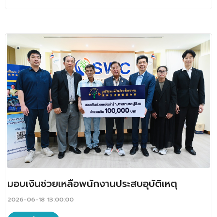
มอบเงินช่วยเหลือพนักงานประสบอุบัติเหตุ
2026-06-18 13:00:00