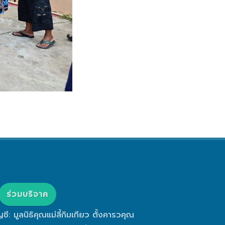
ร่วมบริจาค
ญชี: มูลนิธิคุณแม่ลี้กิมเกียว ตั้งคารวคุณ