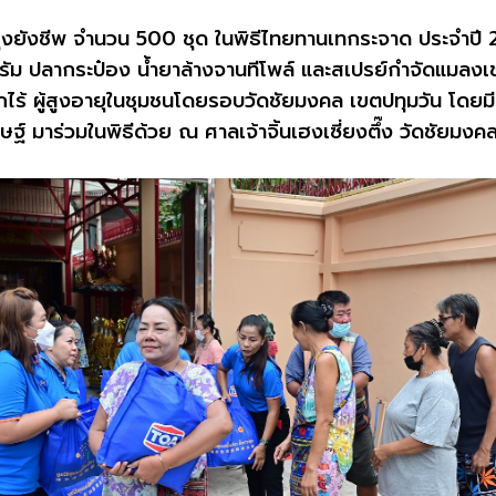
ุงยังชีพ จำนวน 500 ชุด
ในพิธีไทยทานเทกระจาด ประจำปี
กรัม
ปลากระป๋อง น้ำยาล้างจานทีโพล์ และสเปรย์กำจัดแมลงเ
ร้ ผู้สูงอายุในชุมชนโดยรอบวัดชัยมงคล เขตปทุมวัน โดยมี พร
ฐ์ มาร่วมในพิธีด้วย ณ
ศาลเจ้า
จิ้นเฮงเซี่ยงตึ๊ง
วัดชัยมงค