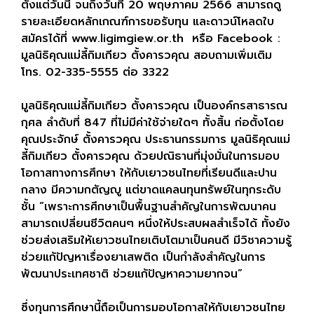
ตั้งแต่วันนี้ จนถึงวันที่
20
พฤษภาคม
2566
สามารถดู
รายละเอียดหลักเกณฑ์การขอรับทุน และดาวน์โหลดใบ
สมัครได้ที่
www.ligimgiew.or.th
หรือ
Facebook :
มูลนิธิคุณแม่ลี้กิมเกียว ตั้งคารวคุณ สอบถามเพิ่มเติม
โทร.
02-335-5555
ต่อ
3322
มูลนิธิคุณแม่ลี้กิมเกียว ตั้งคารวคุณ เป็นองค์กรสาธารณ
กุศล ลำดับที่ 847 ที่ไม่มีค่าใช้จ่ายใดๆ ทั้งสิ้น ก่อตั้งโดย
คุณประจักษ์ ตั้งคารวคุณ ประธานกรรมการ มูลนิธิคุณแม่
ลี้กิมเกียว ตั้งคารวคุณ ด้วยปณิธานที่มุ่งมั่นในการมอบ
โอกาสทางการศึกษา ให้กับเยาวชนไทยที่เรียนดีและปาน
กลาง มีความกตัญญู แต่ขาดแคลนทุนทรัพย์ในทุกระดับ
ชั้น “เพราะการศึกษาเป็นพื้นฐานสำคัญในการพัฒนาคน
สามารถเปลี่ยนชีวิตคนๆ หนึ่งให้ประสบผลสำเร็จได้ ทั้งยัง
ช่วยส่งเสริมให้เยาวชนไทยเติบโตมาเป็นคนดี มีวิชาความรู้
ช่วยแก้ปัญหาเรื่องยาเสพติด เป็นกำลังสำคัญในการ
พัฒนาประเทศชาติ ช่วยแก้ปัญหาความยากจน
”
ซึ่งทุนการศึกษานี้ถือเป็นการมอบโอกาสให้กับเยาวชนไทย