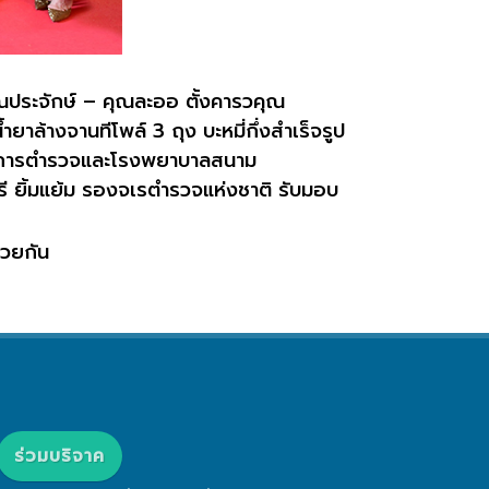
ณประจักษ์
–
คุณละออ ตั้งคารวคุณ
้ำยาล้างจานทีโพล์
3
ถุง บะหมี่กึ่งสำเร็จรูป
ราชการตำรวจและโรงพยาบาลสนาม
ี ยิ้มแย้ม รองจเรตำรวจแห่งชาติ รับมอบ
้วยกัน
ร่วมบริจาค