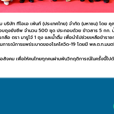
มกับ บริษัท ทีโอเอ เพ้นท์ (ประเทศไทย) จำกัด (มหาชน) โดย คุ
อบถุงยังชีพ จำนวน
500
ชุด ประกอบด้วย ข้าวสาร
5
กก. น
เกลือ ตรา มารูโจ้
1
ถุง และน้ำดื่ม
เพื่อนำไปช่วยเหลือข้า
ถานการณ์การแพร่ระบาดของโรคโควิด
-19
โดยมี พล
.
ต
.
ท
.
มนตร
ือสังคม เพื่อให้คนไทยทุกคนผ่านพ้นวิกฤติการณ์ในครั้งนี้ไปด